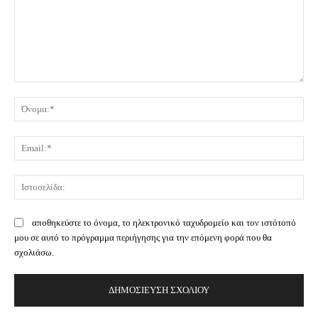
Σχόλιο:
Όν
Ema
Ισ
αποθηκεύστε το όνομα, το ηλεκτρονικό ταχυδρομείο και τον ιστότοπό
μου σε αυτό το πρόγραμμα περιήγησης για την επόμενη φορά που θα
σχολιάσω.