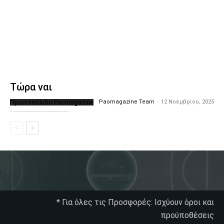
Τώρα ναι
Πρωτοσέλιδο Paomagazine
Paomagazine Team
-
12 Νοεμβρίου, 2025
Το PAOMagazine απέκτησε το δικό του εξώφυλλο ώστε να σας μεταφέρει τον παλμό των ειδήσεων γύρω από την μεγαλύτερη ομάδα της Ελλάδας. Σε κάθε...
* Για όλες τις Προσφορές: Ισχύουν όροι και
προϋποθέσεις