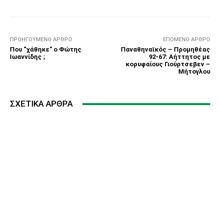
ΠΡΟΗΓΟΎΜΕΝΟ ΆΡΘΡΟ
ΕΠΌΜΕΝΟ ΆΡΘΡΟ
Που “χάθηκε” ο Φώτης
Παναθηναϊκός – Προμηθέας
Ιωαννίδης ;
92-67: Αήττητος με
κορυφαίους Γιούρτσεβεν –
Μήτογλου
ΣΧΕΤΙΚΆ ΆΡΘΡΑ