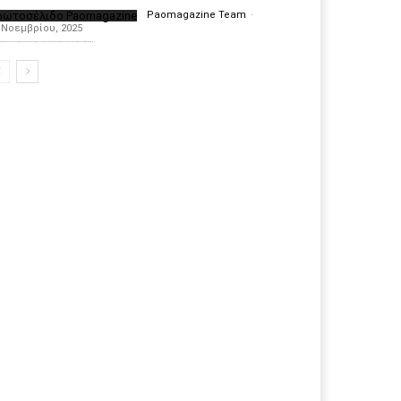
ρωτοσέλιδο Paomagazine
Paomagazine Team
-
 Νοεμβρίου, 2025
πέκτησε το δικό του εξώφυλλο ώστε να σας μεταφέρει τον παλμό των ειδήσεων γύρω από την μεγαλύτερη ομάδα της Ελλάδας. Σε κάθε...