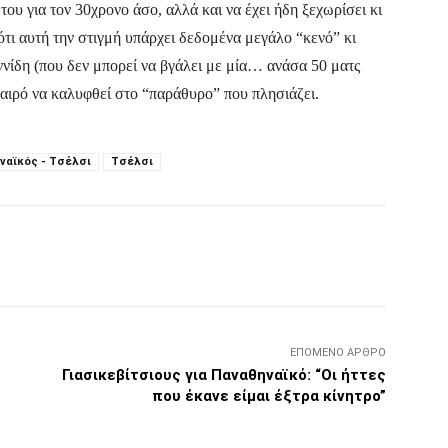
ου για τον 30χρονο άσο, αλλά και να έχει ήδη ξεχωρίσει κι
ότι αυτή την στιγμή υπάρχει δεδομένα μεγάλο “κενό” κι
ννίδη (που δεν μπορεί να βγάλει με μία… ανάσα 50 ματς
 καιρό να καλυφθεί στο “παράθυρο” που πλησιάζει.
ναϊκός - Τσέλσι
Τσέλσι
Τυπώνω
Viber
Copy URL
ΕΠΌΜΕΝΟ ΆΡΘΡΟ
Γιασικεβίτσιους για Παναθηναϊκό: “Οι ήττες
που έκανε είμαι έξτρα κίνητρο”