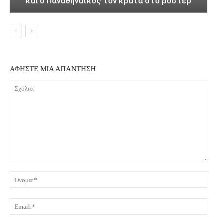
και ο Παναθηναϊκός τον κρατά στο ρόστερ
ΑΦΗΣΤΕ ΜΙΑ ΑΠΑΝΤΗΣΗ
Σχόλιο:
Όν
Ema