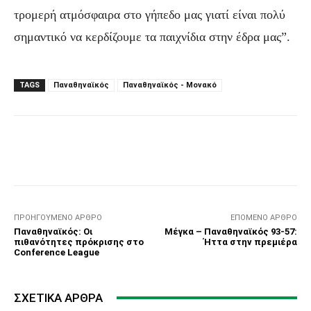
τρομερή ατμόσφαιρα στο γήπεδο μας γιατί είναι πολύ
σημαντικό να κερδίζουμε τα παιχνίδια στην έδρα μας”.
TAGS
Παναθηναϊκός
Παναθηναϊκός - Μονακό
Facebook
Τυπώνω
Viber
C
ΠΡΟΗΓΟΎΜΕΝΟ ΆΡΘΡΟ
ΕΠΌΜΕΝΟ ΆΡΘΡΟ
Παναθηναϊκός: Οι
Μέγκα – Παναθηναϊκός 93-57:
πιθανότητες πρόκρισης στο
Ήττα στην πρεμιέρα
Conference League
ΣΧΕΤΙΚΆ ΆΡΘΡΑ