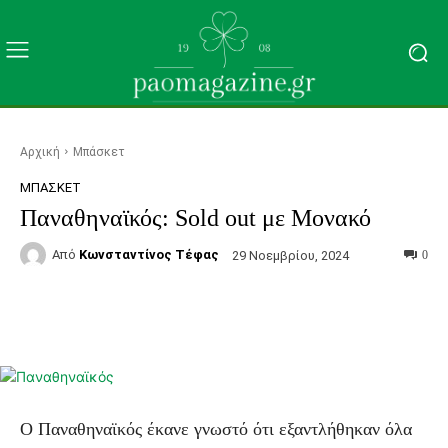
Αρχική
Μπάσκετ
ΜΠΆΣΚΕΤ
Παναθηναϊκός: Sold out με Μονακό
Από
Κωνσταντίνος Τέφας
29 Νοεμβρίου, 2024
0
Facebook
Τυπώνω
Viber
C
Ο Παναθηναϊκός έκανε γνωστό ότι εξαντλήθηκαν όλα