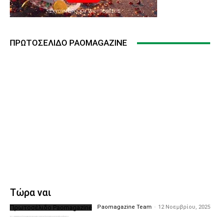
ΠΡΩΤΟΣΈΛΙΔΟ PAOMAGAZINE
Τώρα ναι
Πρωτοσέλιδο Paomagazine
Paomagazine Team
-
12 Νοεμβρίου, 2025
Το PAOMagazine απέκτησε το δικό του εξώφυλλο ώστε να σας μεταφέρει τον παλμό των ειδήσεων γύρω από την μεγαλύτερη ομάδα της Ελλάδας. Σε κάθε...