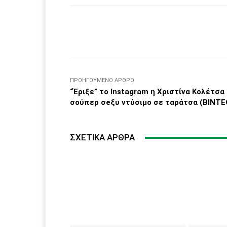
Facebook
μερίδιο
ΠΡΟΗΓΟΎΜΕΝΟ ΆΡΘΡΟ
“Έριξε” το Instagram η Χριστίνα Κολέτσα
σούπερ σeξυ ντύσιμο σε ταράτσα (ΒΙΝΤΕ
ΣΧΕΤΙΚΆ ΆΡΘΡΑ