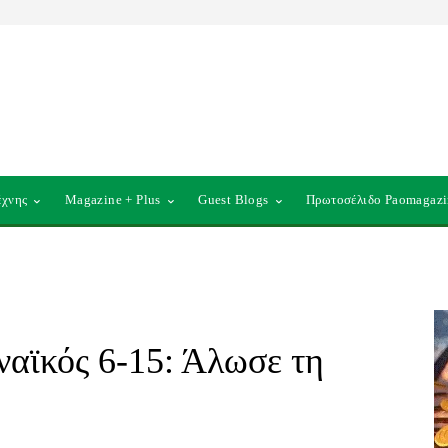
έχνης
Magazine + Plus
Guest Blogs
Πρωτοσέλιδο Paomagazi
αϊκός 6-15: Άλωσε τη