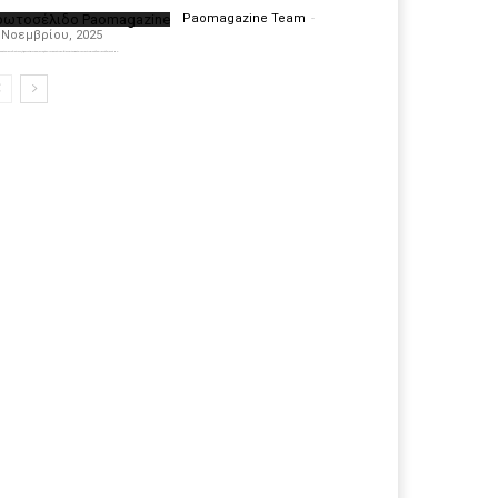
ρωτοσέλιδο Paomagazine
Paomagazine Team
-
 Νοεμβρίου, 2025
πέκτησε το δικό του εξώφυλλο ώστε να σας μεταφέρει τον παλμό των ειδήσεων γύρω από την μεγαλύτερη ομάδα της Ελλάδας. Σε κάθε...