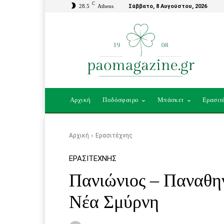
C
28.5
Athens
Σάββατο, 8 Αυγούστου, 2026
Αρχική
Ποδόσφαιρο
Μπάσκετ
Ερασιτ
Αρχική
Ερασιτέχνης
ΕΡΑΣΙΤΈΧΝΗΣ
Πανιώνιος – Παναθην
Νέα Σμύρνη