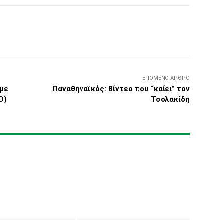
Τυπώνω
Viber
Copy URL
ΕΠΌΜΕΝΟ ΆΡΘΡΟ
 με
Παναθηναϊκός: Βίντεο που “καίει” τον
Ο)
Τσολακίδη