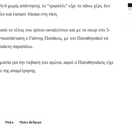
Π
-0 χωρίς απάντηση), το “τριφύλλι” είχε το πάνω χέρι, δεν
12
ο και έφτασε δίκαια στη νίκη.
Το PAOMagazine α
από το τέλος του τρίτου οκταλέπτου και με το σκορ στο 5-
ντικατάσταση ο Γιάννης Παπάκος, με τον Παναθηναϊκό να
 παίκτη παραπάνω.
σημασία για την έκβαση του αγώνα, αφού ο Παναθηναϊκός είχε
ο της αναμέτρησης.
Πόλο
Πόλο Ανδρών