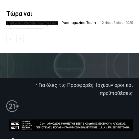
Τώρα ναι
Πρωτοσέλιδο Paomagazine
Paomagazine Team
-
12 Νοεμβρίου, 2025
Το PAOMagazine απέκτησε το δικό του εξώφυλλο ώστε να σας μεταφέρει τον παλμό των ειδήσεων γύρω από την μεγαλύτερη ομάδα της Ελλάδας. Σε κάθε...
* Για όλες τις Προσφορές: Ισχύουν όροι και
προϋποθέσεις