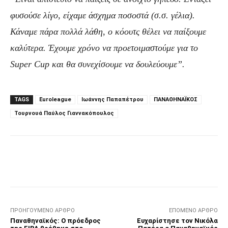
φυσούσε λίγο, είχαμε άσχημα ποσοστά (σ.σ. γέλια).
Κάναμε πάρα πολλά λάθη, ο κόουτς θέλει να παίξουμε
καλύτερα. Έχουμε χρόνο να προετοιμαστούμε για το
Super Cup και θα συνεχίσουμε να δουλεύουμε”.
TAGS
Euroleague
Ιωάννης Παπαπέτρου
ΠΑΝΑΘΗΝΑΪΚΟΣ
Τουρνουά Παύλος Γιαννακόπουλος
Facebook
Τυπώνω
Viber
C
ΠΡΟΗΓΟΎΜΕΝΟ ΆΡΘΡΟ
ΕΠΌΜΕΝΟ ΆΡΘΡΟ
Παναθηναϊκός: Ο πρόεδρος
Ευχαρίστησε τον Νικόλα