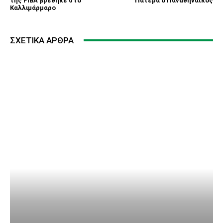
της FIBA βρέθηκε στο
Πατέρα ο Παναθηναϊκός
Καλλιμάρμαρο
ΣΧΕΤΙΚΆ ΆΡΘΡΑ