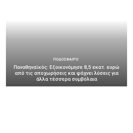
ΠΟΔΌΣΦΑΙΡΟ
Παναθηναϊκός: Εξοικονόμησε 8,5 εκατ. ευρώ
από τις αποχωρήσεις και ψάχνει λύσεις για
άλλα τέσσερα συμβόλαια