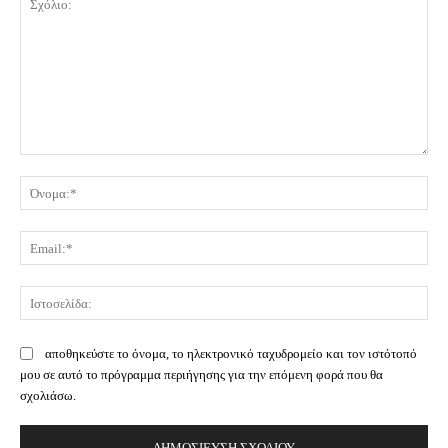
Σχόλιο:
Όν
Ema
Ισ
αποθηκεύστε το όνομα, το ηλεκτρονικό ταχυδρομείο και τον ιστότοπό
μου σε αυτό το πρόγραμμα περιήγησης για την επόμενη φορά που θα
σχολιάσω.