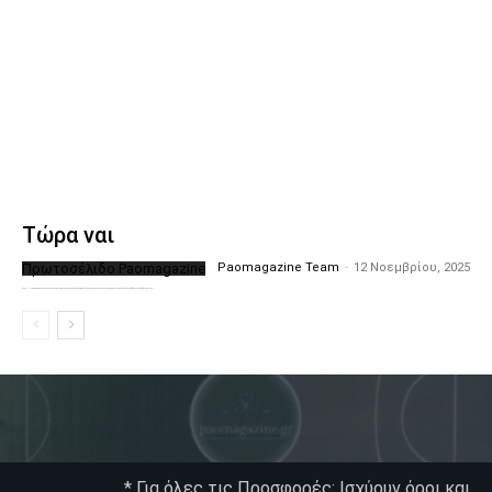
Τώρα ναι
Πρωτοσέλιδο Paomagazine
Paomagazine Team
-
12 Νοεμβρίου, 2025
Το PAOMagazine απέκτησε το δικό του εξώφυλλο ώστε να σας μεταφέρει τον παλμό των ειδήσεων γύρω από την μεγαλύτερη ομάδα της Ελλάδας. Σε κάθε...
* Για όλες τις Προσφορές: Ισχύουν όροι και