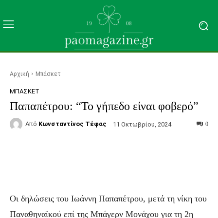
Αρχική
Μπάσκετ
ΜΠΆΣΚΕΤ
Παπαπέτρου: “Το γήπεδο είναι φοβερό”
Από
Κωνσταντίνος Τέφας
11 Οκτωβρίου, 2024
0
Facebook
Τυπώνω
Viber
C
Οι δηλώσεις του Ιωάννη Παπαπέτρου, μετά τη νίκη του
Παναθηναϊκού επί της Μπάγερν Μονάχου για τη 2η