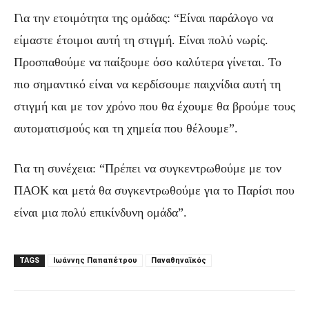
Για την ετοιμότητα της ομάδας: “Είναι παράλογο να
είμαστε έτοιμοι αυτή τη στιγμή. Είναι πολύ νωρίς.
Προσπαθούμε να παίξουμε όσο καλύτερα γίνεται. Το
πιο σημαντικό είναι να κερδίσουμε παιχνίδια αυτή τη
στιγμή και με τον χρόνο που θα έχουμε θα βρούμε τους
αυτοματισμούς και τη χημεία που θέλουμε”.
Για τη συνέχεια: “Πρέπει να συγκεντρωθούμε με τον
ΠΑΟΚ και μετά θα συγκεντρωθούμε για το Παρίσι που
είναι μια πολύ επικίνδυνη ομάδα”.
TAGS
Ιωάννης Παπαπέτρου
Παναθηναϊκός