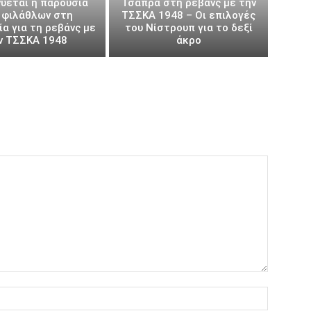
ύεται η παρουσία
Τσάπρα στη ρεβάνς με την
 φιλάθλων στη
ΤΣΣΚΑ 1948 – Οι επιλογές
α για τη ρεβάνς με
του Νίστρουπ για το δεξί
ν ΤΣΣΚΑ 1948
άκρο
Όνομα:*