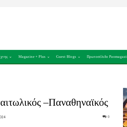
έχνης
Magazine + Plus
Guest Blogs
Πρωτοσέλιδο Paomagazi
ναιτωλικός –Παναθηναϊκός
024
0