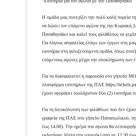
“Εισιτήρια για τον αγώνα με τον Παναθηναϊκό
Η ομάδα μας συνεχίζει την πολύ καλή πορεία τ
να δώσει τον επόμενο αγώνα της την Κυριακή 2
Παναθηναϊκο και καλεί τους φιλάθλους να γεμίσ
Για λόγους ασφαλείας (λόγω των έργων στη μικ
εισιτήρια στη φιλοξενούμενη ομάδα, όπως συνέβ
επόμενους αγώνες μέχρι την ολοκλήρωση των έ
Για να διασφαλιστεί η παρουσία στο γήπεδο 
πλατφόρμα εισιτηρίων της ΠΑΕ https://tickets.p
έχουν αγοράσει τουλάχιστον δύο (2) εισιτήρια τ
Για τη διευκόλυνση των φιλάθλων που δεν έχου
γραφεία της ΠΑΕ στο γήπεδο Παναιτωλικού, τη
έως 14.00). Tην ημέρα του αγώνα θα λειτουργή
εκδοτήρια, δίπλα στη μπουτίκ) από τις 12.30 έως