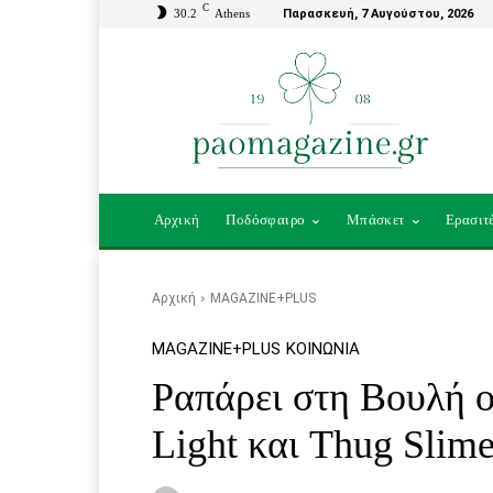
C
30.2
Athens
Παρασκευή, 7 Αυγούστου, 2026
Αρχική
Ποδόσφαιρο
Μπάσκετ
Ερασιτ
Αρχική
MAGAZINE+PLUS
MAGAZINE+PLUS
ΚΟΙΝΩΝΊΑ
Ραπάρει στη Βουλή ο
Light και Thug Slime