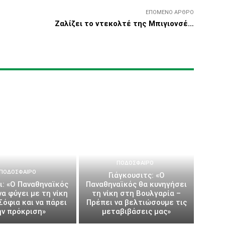
ΕΠΌΜΕΝΟ ΆΡΘΡΟ
Ζαλίζει το ντεκολτέ της Μπιγιονσέ…
ΠΟΔΌΣΦΑΙΡΟ
ΠΟΔΌΣΦΑΙΡΟ
Γιάγκουσιτς: «Ο
ι: «Ο Παναθηναϊκός
Παναθηναϊκός θα κυνηγήσει
να φύγει με τη νίκη
τη νίκη στη Βουλγαρία –
Σόφια και να πάρει
Πρέπει να βελτιώσουμε τις
ην πρόκριση»
μεταβιβάσεις μας»