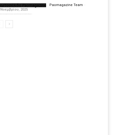
ρωτοσέλιδο Paomagazine
Paomagazine Team
-
 Νοεμβρίου, 2025
πέκτησε το δικό του εξώφυλλο ώστε να σας μεταφέρει τον παλμό των ειδήσεων γύρω από την μεγαλύτερη ομάδα της Ελλάδας. Σε κάθε...