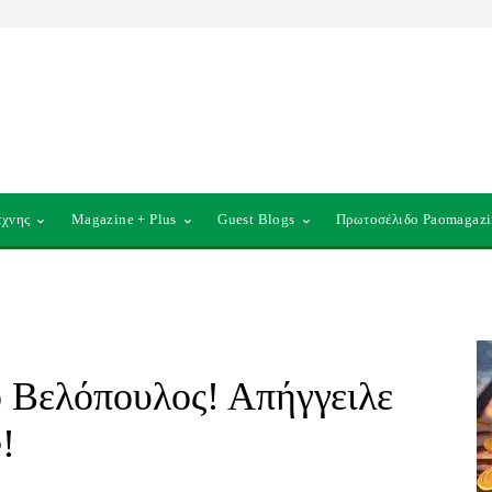
έχνης
Magazine + Plus
Guest Blogs
Πρωτοσέλιδο Paomagazi
 Βελόπουλος! Απήγγειλε
!