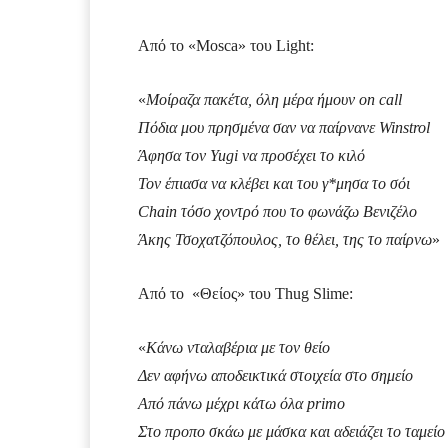
Από το «Mosca» του Light:
«
Μοίραζα πακέτα, όλη μέρα ήμουν on call
Πόδια μου πρησμένα σαν να παίρνανε Winstrol
Άφησα τον Yugi να προσέχει το κιλό
Τον έπιασα να κλέβει και του γ*μησα το σόι
Chain τόσο χοντρό που το φωνάζω Βενιζέλο
Άκης Τσοχατζόπουλος, το θέλει, της το παίρνω
»
Από το «Θείος» του Thug Slime:
«
Κάνω νταλαβέρια με τον θείο
Δεν αφήνω αποδεικτικά στοιχεία στο σημείο
Από πάνω μέχρι κάτω όλα primo
Στο προπο σκάω με μάσκα και αδειάζει το ταμείο