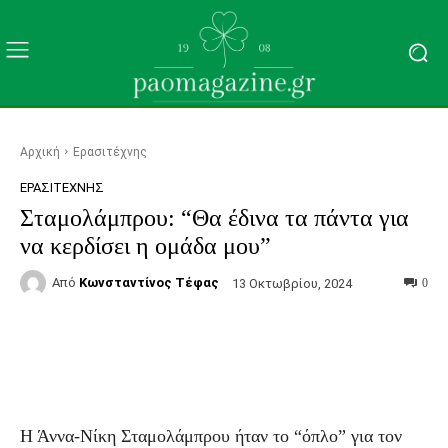
Αρχική
Ερασιτέχνης
ΕΡΑΣΙΤΈΧΝΗΣ
Σταμολάμπρου: “Θα έδινα τα πάντα για
να κερδίσει η ομάδα μου”
Από
Κωνσταντίνος Τέφας
13 Οκτωβρίου, 2024
0
Facebook
Τυπώνω
Viber
C
Η Άννα-Νίκη Σταμολάμπρου ήταν το “όπλο” για τον