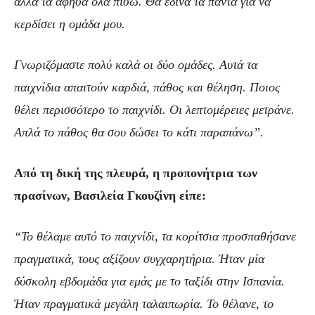
αλλά τα άφησα όλα πίσω. Θα έδινα τα πάντα για να
κερδίσει η ομάδα μου.
Γνωριζόμαστε πολύ καλά οι δύο ομάδες. Αυτά τα
παιχνίδια απαιτούν καρδιά, πάθος και θέληση. Ποιος
θέλει περισσότερο το παιχνίδι. Οι λεπτομέρειες μετράνε.
Απλά το πάθος θα σου δώσει το κάτι παραπάνω”.
Από τη δική της πλευρά, η προπονήτρια των
πρασίνων, Βασιλεία Γκουζίνη είπε:
“Το θέλαμε αυτό το παιχνίδι, τα κορίτσια προσπαθήσανε
πραγματικά, τους αξίζουν συγχαρητήρια. Ήταν μία
δύσκολη εβδομάδα για εμάς με το ταξίδι στην Ισπανία.
Ήταν πραγματικά μεγάλη ταλαιπωρία. Το θέλανε, το