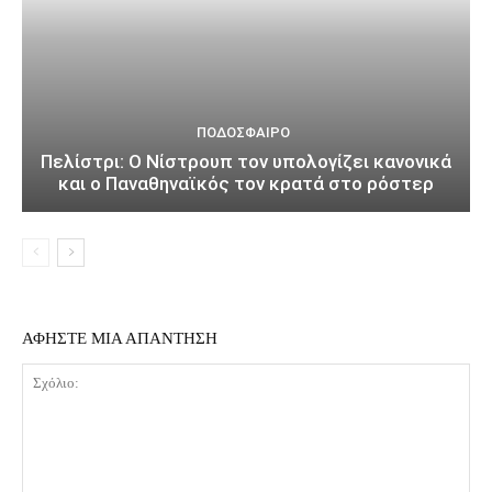
ΠΟΔΌΣΦΑΙΡΟ
Πελίστρι: Ο Νίστρουπ τον υπολογίζει κανονικά
και ο Παναθηναϊκός τον κρατά στο ρόστερ
ΑΦΗΣΤΕ ΜΙΑ ΑΠΑΝΤΗΣΗ