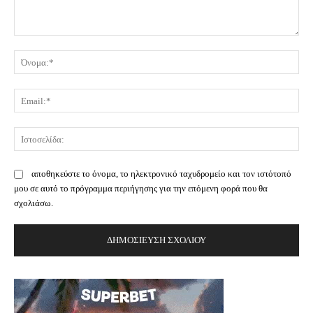
Σχόλιο:
Όν
Ema
Ισ
αποθηκεύστε το όνομα, το ηλεκτρονικό ταχυδρομείο και τον ιστότοπό
μου σε αυτό το πρόγραμμα περιήγησης για την επόμενη φορά που θα
σχολιάσω.