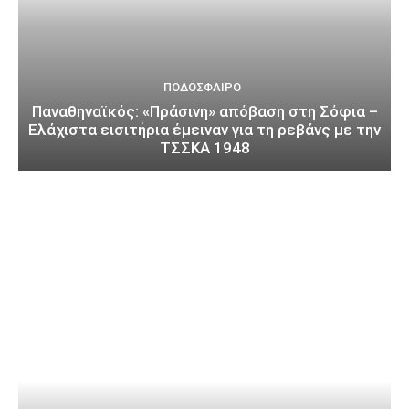
ΠΟΔΌΣΦΑΙΡΟ
Παναθηναϊκός: «Πράσινη» απόβαση στη Σόφια –
Ελάχιστα εισιτήρια έμειναν για τη ρεβάνς με την
ΤΣΣΚΑ 1948