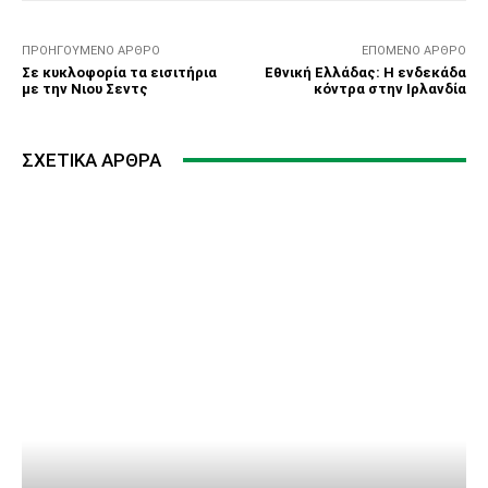
ΠΡΟΗΓΟΎΜΕΝΟ ΆΡΘΡΟ
ΕΠΌΜΕΝΟ ΆΡΘΡΟ
Σε κυκλοφορία τα εισιτήρια
Εθνική Ελλάδας: Η ενδεκάδα
με την Νιου Σεντς
κόντρα στην Ιρλανδία
ΣΧΕΤΙΚΆ ΆΡΘΡΑ