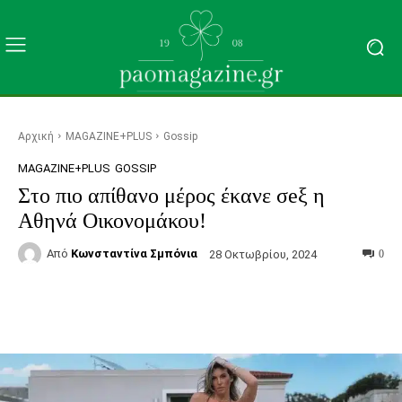
Αρχική
MAGAZINE+PLUS
Gossip
MAGAZINE+PLUS
GOSSIP
Στο πιο απίθανο μέρος έκανε σeξ η
Αθηνά Οικονομάκου!
Από
Κωνσταντίνα Σμπόνια
28 Οκτωβρίου, 2024
0
Facebook
Τυπώνω
Viber
C