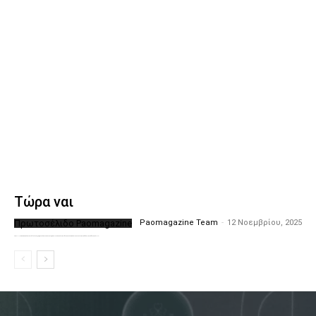
Τώρα ναι
Πρωτοσέλιδο Paomagazine
Paomagazine Team
-
12 Νοεμβρίου, 2025
Το PAOMagazine απέκτησε το δικό του εξώφυλλο ώστε να σας μεταφέρει τον παλμό των ειδήσεων γύρω από την μεγαλύτερη ομάδα της Ελλάδας. Σε κάθε...