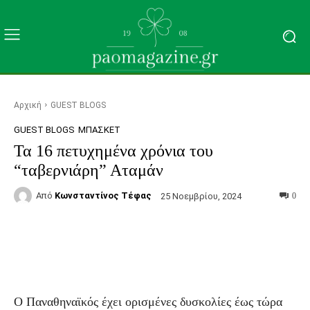
Αρχική
GUEST BLOGS
GUEST BLOGS
ΜΠΆΣΚΕΤ
Τα 16 πετυχημένα χρόνια του
“ταβερνιάρη” Αταμάν
Από
Κωνσταντίνος Τέφας
25 Νοεμβρίου, 2024
0
Facebook
Τυπώνω
Viber
C
Ο Παναθηναϊκός έχει ορισμένες δυσκολίες έως τώρα