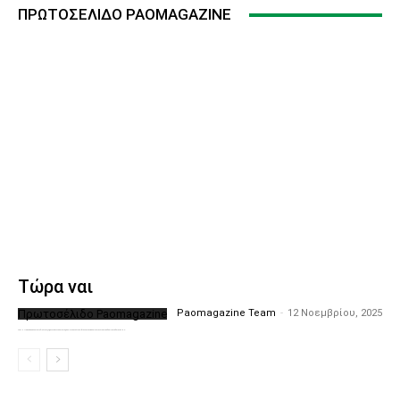
ΠΡΩΤΟΣΈΛΙΔΟ PAOMAGAZINE
Τώρα ναι
Πρωτοσέλιδο Paomagazine
Paomagazine Team
-
12 Νοεμβρίου, 2025
Το PAOMagazine απέκτησε το δικό του εξώφυλλο ώστε να σας μεταφέρει τον παλμό των ειδήσεων γύρω από την μεγαλύτερη ομάδα της Ελλάδας. Σε κάθε...