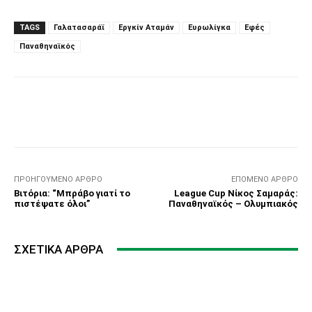
TAGS
Γαλατασαράϊ
Εργκίν Αταμάν
Ευρωλίγκα
Εφές
Παναθηναϊκός
Facebook
Τυπώνω
Viber
C
ΠΡΟΗΓΟΎΜΕΝΟ ΆΡΘΡΟ
ΕΠΌΜΕΝΟ ΆΡΘΡΟ
Βιτόρια: “Μπράβο γιατί το
League Cup Νίκος Σαμαράς:
πιστέψατε όλοι”
Παναθηναϊκός – Ολυμπιακός
ΣΧΕΤΙΚΆ ΆΡΘΡΑ