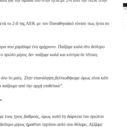
αλά για την ομάδα του στην ήττα με 2-0 από την ΑΕΚ στην
Π
12
Το PAOMagazine α
τά το 2-0 της ΑΕΚ με τον Παναθηναϊκό τόνισε πως ήττα σε
ήμερα που χαρίσαμε ένα ημίχρονο. Παίξαμε καλά στο δεύτερο
ο πρώτο μέρος δεν παίξαμε καλά και κόντρα σε τέτοιες
ε όλο το ματς. Στην επανάληψη βελτιωθήκαμε όμως είναι κάτι
 παίζουμε από την αρχή επιθετικά”.
”
με τους τρεις βαθμούς, όμως κατά τη διάρκεια του πρώτου
 δεύτερο μέρος ήμασταν περίπου αυτό που θέλαμε, Αξίζαμε