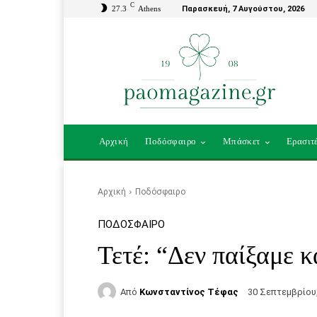
C
27.3
Athens
Παρασκευή, 7 Αυγούστου, 2026
Αρχική
Ποδόσφαιρο
Μπάσκετ
Ερασιτ
Αρχική
Ποδόσφαιρο
ΠΟΔΌΣΦΑΙΡΟ
Τετέ: “Δεν παίξαμε 
Από
Κωνσταντίνος Τέφας
30 Σεπτεμβρίου