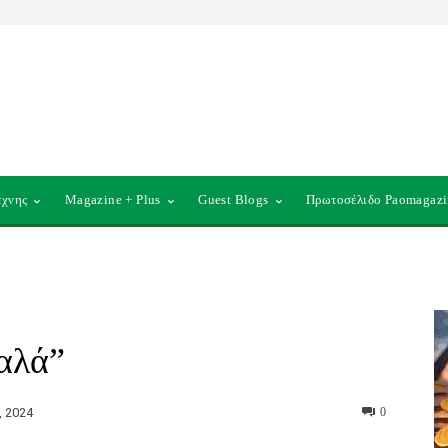
έχνης
Magazine + Plus
Guest Blogs
Πρωτοσέλιδο Paomagazi
καλά”
, 2024
0