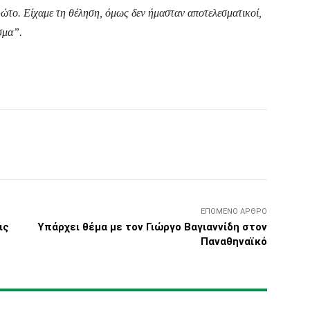
ρώτο. Είχαμε τη θέληση, όμως δεν ήμασταν αποτελεσματικοί,
σμα”.
Τυπώνω
Viber
Copy URL
ΕΠΌΜΕΝΟ ΆΡΘΡΟ
ις
Υπάρχει θέμα με τον Γιώργο Βαγιαννίδη στον
Παναθηναϊκό