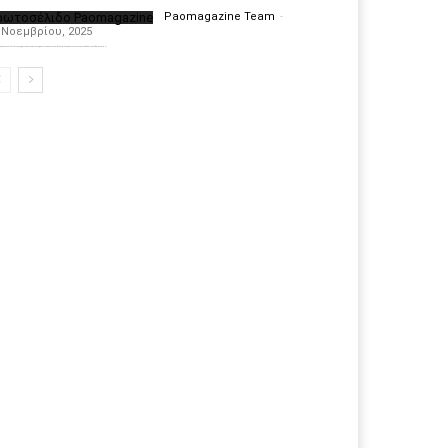
ρωτοσέλιδο Paomagazine
Paomagazine Team
-
 Νοεμβρίου, 2025
πέκτησε το δικό του εξώφυλλο ώστε να σας μεταφέρει τον παλμό των ειδήσεων γύρω από την μεγαλύτερη ομάδα της Ελλάδας. Σε κάθε...