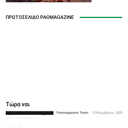
ΠΡΩΤΟΣΈΛΙΔΟ PAOMAGAZINE
Τώρα ναι
Πρωτοσέλιδο Paomagazine
Paomagazine Team
-
12 Νοεμβρίου, 2025
Το PAOMagazine απέκτησε το δικό του εξώφυλλο ώστε να σας μεταφέρει τον παλμό των ειδήσεων γύρω από την μεγαλύτερη ομάδα της Ελλάδας. Σε κάθε...