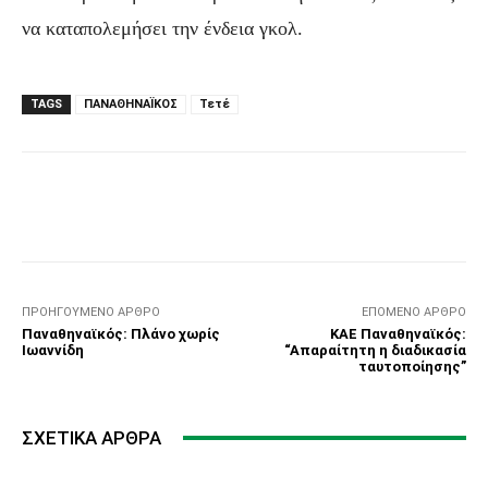
να καταπολεμήσει την ένδεια γκολ.
TAGS
ΠΑΝΑΘΗΝΑΪΚΟΣ
Τετέ
Facebook
Τυπώνω
Viber
C
ΠΡΟΗΓΟΎΜΕΝΟ ΆΡΘΡΟ
ΕΠΌΜΕΝΟ ΆΡΘΡΟ
Παναθηναϊκός: Πλάνο χωρίς
ΚΑΕ Παναθηναϊκός:
Ιωαννίδη
“Απαραίτητη η διαδικασία
ταυτοποίησης”
ΣΧΕΤΙΚΆ ΆΡΘΡΑ