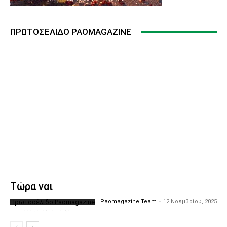
ΠΡΩΤΟΣΈΛΙΔΟ PAOMAGAZINE
Τώρα ναι
Πρωτοσέλιδο Paomagazine
Paomagazine Team
-
12 Νοεμβρίου, 2025
Το PAOMagazine απέκτησε το δικό του εξώφυλλο ώστε να σας μεταφέρει τον παλμό των ειδήσεων γύρω από την μεγαλύτερη ομάδα της Ελλάδας. Σε κάθε...