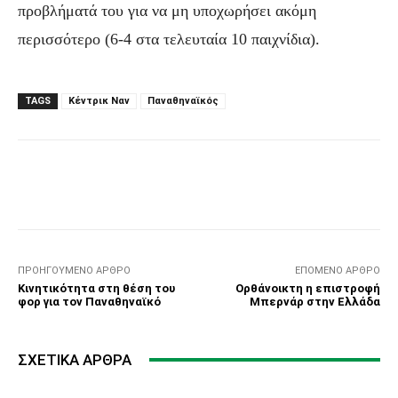
προβλήματά του για να μη υποχωρήσει ακόμη
περισσότερο (6-4 στα τελευταία 10 παιχνίδια).
TAGS
Κέντρικ Ναν
Παναθηναϊκός
Facebook
Τυπώνω
Viber
C
ΠΡΟΗΓΟΎΜΕΝΟ ΆΡΘΡΟ
ΕΠΌΜΕΝΟ ΆΡΘΡΟ
Κινητικότητα στη θέση του
Ορθάνοικτη η επιστροφή
φορ για τον Παναθηναϊκό
Μπερνάρ στην Ελλάδα
ΣΧΕΤΙΚΆ ΆΡΘΡΑ