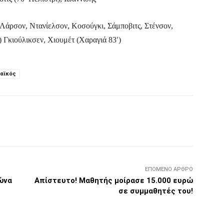
, Λάρσον, Ντανίελσον, Κοσούγκι, Σάμποβιτς, Στένσον,
) Γκιούλικσεν, Χιουμέτ (Χαραγιά 83′)
ναϊκός
Τυπώνω
Viber
Copy URL
ΕΠΌΜΕΝΟ ΆΡΘΡΟ
ώνα
Απίστευτο! Μαθητής μοίρασε 15.000 ευρώ
σε συμμαθητές του!