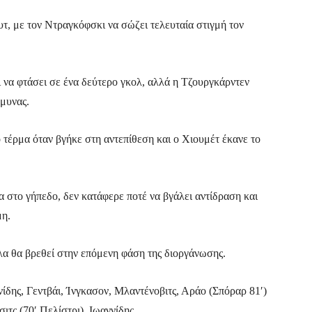
τ, με τον Ντραγκόφσκι να σώζει τελευταία στιγμή τον
 να φτάσει σε ένα δεύτερο γκολ, αλλά η Τζουργκάρντεν
άμυνας.
 τέρμα όταν βγήκε στη αντεπίθεση και ο Χιουμέτ έκανε το
 στο γήπεδο, δεν κατάφερε ποτέ να βγάλει αντίδραση και
μη.
λα θα βρεθεί στην επόμενη φάση της διοργάνωσης.
νίδης, Γεντβάι, Ίνγκασον, Μλαντένοβιτς, Αράο (Σπόραρ 81′)
ιτς (70′ Πελίστρι), Ιωαννίδης