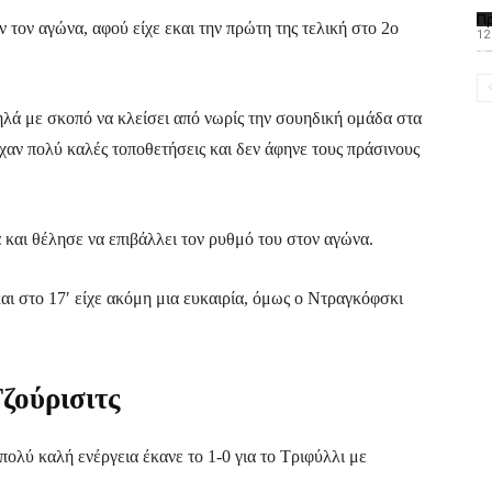
Π
 τον αγώνα, αφού είχε εκαι την πρώτη της τελική στο 2ο
12
Το PAOMagazine α
ηλά με σκοπό να κλείσει από νωρίς την σουηδική ομάδα στα
ίχαν πολύ καλές τοποθετήσεις και δεν άφηνε τους πράσινους
 και θέλησε να επιβάλλει τον ρυθμό του στον αγώνα.
αι στο 17′ είχε ακόμη μια ευκαιρία, όμως ο Ντραγκόφσκι
ζούρισιτς
 πολύ καλή ενέργεια έκανε το 1-0 για το Τριφύλλι με