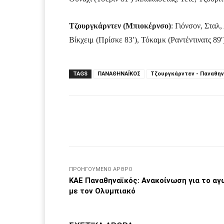
Τζουργκάρντεν (Μπιοκέρνσο)
: Γιόνσον, Σταλ
Βίκχειμ (Πρίσκε 83′), Τόκαμκ (Ραντέντινατς 89′
TAGS
ΠΑΝΑΘΗΝΑΪΚΟΣ
Τζουργκάρντεν - Παναθη
Facebook
μερίδιο
ΠΡΟΗΓΟΎΜΕΝΟ ΆΡΘΡΟ
ΚΑΕ Παναθηναϊκός: Ανακοίνωση για το αγ
με τον Ολυμπιακό