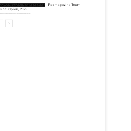
ρωτοσέλιδο Paomagazine
Paomagazine Team
-
 Νοεμβρίου, 2025
πέκτησε το δικό του εξώφυλλο ώστε να σας μεταφέρει τον παλμό των ειδήσεων γύρω από την μεγαλύτερη ομάδα της Ελλάδας. Σε κάθε...