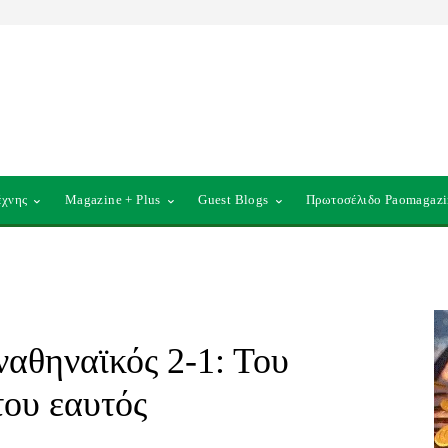
έχνης
Magazine + Plus
Guest Blogs
Πρωτοσέλιδο Paomagazi
αθηναϊκός 2-1: Του
του εαυτός