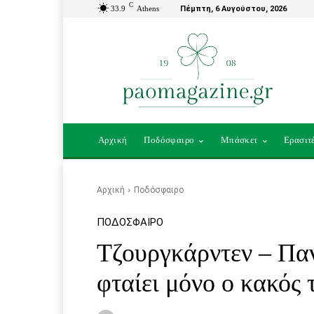
C
33.9
Athens
Πέμπτη, 6 Αυγούστου, 2026
Αρχική
Ποδόσφαιρο
Μπάσκετ
Ερασιτ
Αρχική
Ποδόσφαιρο
ΠΟΔΌΣΦΑΙΡΟ
Τζουργκάρντεν – Παν
φταίει μόνο ο κακός 