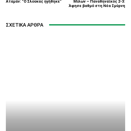
Αταμάν: “Ο Σλούκας ηγήθηκε”
Μίλων – Παναθηναϊκός 2-3:
Άφησε βαθμό στη Νέα Σμύρνη
ΣΧΕΤΙΚΆ ΆΡΘΡΑ