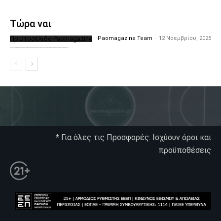
Τώρα ναι
Πρωτοσέλιδο Paomagazine
Paomagazine Team
-
12 Νοεμβρίου, 2025
Το PAOMagazine απέκτησε το δικό του εξώφυλλο ώστε να σας μεταφέρει τον παλμό των ειδήσεων γύρω από την μεγαλύτερη ομάδα της Ελλάδας. Σε κάθε...
* Για όλες τις Προσφορές: Ισχύουν όροι και
προϋποθέσεις