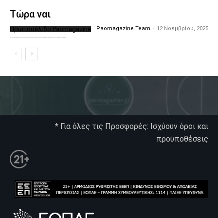
Τώρα ναι
Πρωτοσέλιδο Paomagazine
Paomagazine Team
-
12 Νοεμβρίου, 2025
Το PAOMagazine απέκτησε το δικό του εξώφυλλο ώστε να σας μεταφέρει τον παλμό των ειδήσεων γύρω από την μεγαλύτερη ομάδα της Ελλάδας. Σε κάθε...
* Για όλες τις Προσφορές: Ισχύουν όροι και
προϋποθέσεις