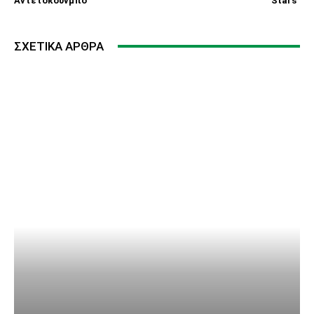
Αντετοκούνμπο
Stars”
ΣΧΕΤΙΚΆ ΆΡΘΡΑ