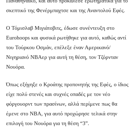
Παναθηναϊκό, και αυτό προκάλεσε ερωτηματικά για το
σκεπτικό της Φενέρμπαχτσε και της Αναντολού Εφές.
Ο Τόμισλαβ Μιγιάτοβιτς, έδωσε συνέντευξη στο
Eurohoops και φυσικά ρωτήθηκε για αυτό, καθώς αντί
του Τούρκου Οσμάν, επέλεξε έναν Αμερικανό/
Νιγηριανό NBAερ για αυτή τη θέση, τον Τζόρνταν
Νουόρα.
Όπως εξήγηξε ο Κροάτης προπονητής της Εφές, ο ίδιος
είχε πολύ στενές και συχνές οπαδές με τον νέο
φόργουορντ των πρασίνων, αλλά περίμενε πως θα
έμενε στο NBA, για αυτό προχώρησε τελικά στην
επιλογή του Νουόρα για τη θέση “3”.