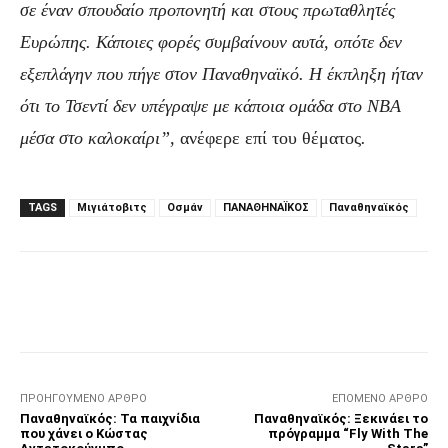
σε έναν σπουδαίο προπονητή και στους πρωταθλητές
Ευρώπης. Κάποιες φορές συμβαίνουν αυτά, οπότε δεν
εξεπλάγην που πήγε στον Παναθηναϊκό. Η έκπληξη ήταν
ότι το Τσεντί δεν υπέγραψε με κάποια ομάδα στο NBA
μέσα στο καλοκαίρι”,
ανέφερε επί του θέματος
.
TAGS
Μιγιάτοβιτς
Οσμάν
ΠΑΝΑΘΗΝΑΪΚΟΣ
Παναθηναϊκός
Facebook
Τυπώνω
Viber
C
ΠΡΟΗΓΟΎΜΕΝΟ ΆΡΘΡΟ
ΕΠΌΜΕΝΟ ΆΡΘΡΟ
Παναθηναϊκός: Τα παιχνίδια
Παναθηναϊκός: Ξεκινάει το
που χάνει ο Κώστας
πρόγραμμα “Fly With The