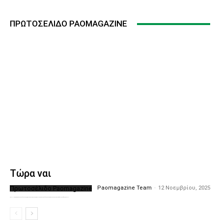
ΠΡΩΤΟΣΈΛΙΔΟ PAOMAGAZINE
Τώρα ναι
Πρωτοσέλιδο Paomagazine
Paomagazine Team
-
12 Νοεμβρίου, 2025
Το PAOMagazine απέκτησε το δικό του εξώφυλλο ώστε να σας μεταφέρει τον παλμό των ειδήσεων γύρω από την μεγαλύτερη ομάδα της Ελλάδας. Σε κάθε...