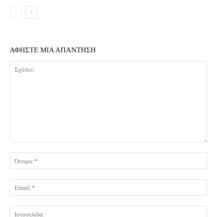
ΑΦΗΣΤΕ ΜΙΑ ΑΠΑΝΤΗΣΗ
Σχόλιο:
Όν
Ema
Ισ