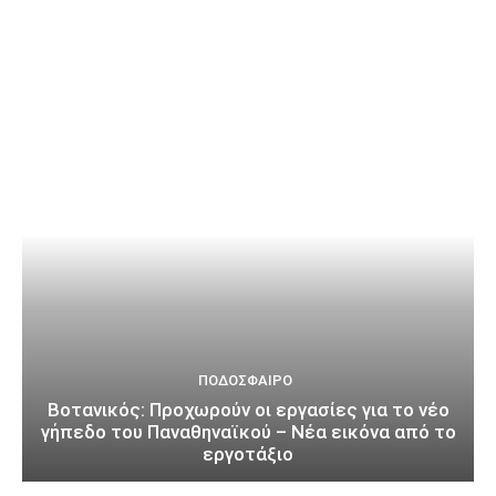
ΠΟΔΌΣΦΑΙΡΟ
Βοτανικός: Προχωρούν οι εργασίες για το νέο
γήπεδο του Παναθηναϊκού – Νέα εικόνα από το
εργοτάξιο