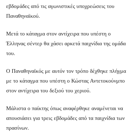
εβδομάδες από τις αγωνιστικές υποχρεώσεις του
Παναθηναϊκού.
Μετά το κάταγμα στον αντίχειρα που υπέστη ο
Έλληνας σέντερ θα χάσει αρκετά παιχνίδια της ομάδα
του.
Ο Παναθηναϊκός με αυτόν τον τρόπο δέχθηκε πλήγμα
με το κάταγμα που υπέστη ο Κώστας Αντετοκούνμπο
στον αντίχειρα του δεξιού του χεριού.
Μάλιστα ο παίκτης όπως αναφέρθηκε αναμένεται να
απουσιάσει για τρεις εβδομάδες από τα παιχνίδια των
πρασίνων.